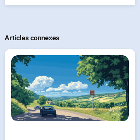
Navigation
de
Articles connexes
l’article